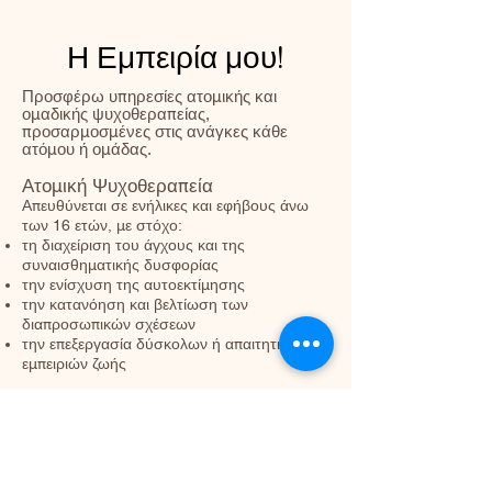
Η Εμπειρία μου!
Προσφέρω υπηρεσίες ατομικής και
ομαδικής ψυχοθεραπείας,
προσαρμοσμένες στις ανάγκες κάθε
ατόμου ή ομάδας.
Ατομική Ψυχοθεραπεία
Απευθύνεται σε ενήλικες και εφήβους άνω
των 16 ετών, με στόχο:
τη διαχείριση του άγχους και της
συναισθηματικής δυσφορίας
την ενίσχυση της αυτοεκτίμησης
την κατανόηση και βελτίωση των
διαπροσωπικών σχέσεων
την επεξεργασία δύσκολων ή απαιτητικών
εμπειριών ζωής
Κλινική Αξιολόγηση
Πραγματοποιείται όταν κρίνεται απαραίτητο,
με σκοπό την καλύτερη κατανόηση των
αναγκών του ατόμου και τον σχεδιασμό ενός
κατάλληλου πλάνου παρέμβασης.