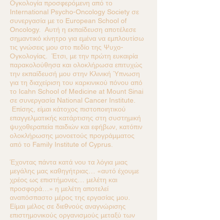
Ογκολογία προσφερόμενη από το
International Psycho-Oncology Society σε
συνεργασία με το European School of
Oncology. Αυτή η εκπαίδευση αποτέλεσε
σημαντικό κίνητρο για εμένα να εμπλουτίσω
τις γνώσεις μου στο πεδίο της Ψυχο-
Ογκολογίας. Έτσι, με την πρώτη ευκαιρία
παρακολούθησα και ολοκλήρωσα επιτυχώς
την εκπαίδευσή μου στην Κλινική Ύπνωση
για τη διαχείριση του καρκινικού πόνου από
το Icahn School of Medicine at Mount Sinai
σε συνεργασία National Cancer Institute.
Επίσης, είμαι κάτοχος πιστοποιητικού
επαγγελματικής κατάρτισης στη συστημική
ψυχοθεραπεία παιδιών και εφήβων, κατόπιν
ολοκλήρωσης μονοετούς προγράμματος
από το Family Institute of Cyprus.
Έχοντας πάντα κατά νου τα λόγια μιας
μεγάλης μας καθηγήτριας… «αυτό έχουμε
χρέος ως επιστήμονες… μελέτη και
προσφορά…» η μελέτη αποτελεί
αναπόσπαστο μέρος της εργασίας μου.
Είμαι μέλος σε διεθνούς αναγνώρισης
επιστημονικούς οργανισμούς μεταξύ των