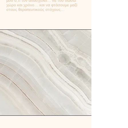
μου ό,τι τον απασχολεί… να του δώσω
χώρο και χρόνο… και να φτάσουμε μαζί
στους θεραπευτικούς στόχους…