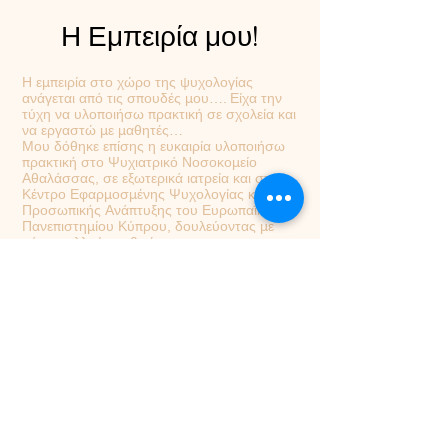
Η Εμπειρία μου!
Η εμπειρία στο χώρο της ψυχολογίας
ανάγεται από τις σπουδές μου…. Είχα την
τύχη να υλοποιήσω πρακτική σε σχολεία και
να εργαστώ με μαθητές…
Μου δόθηκε επίσης η ευκαιρία υλοποιήσω
πρακτική στο Ψυχιατρικό Νοσοκομείο
Αθαλάσσας, σε εξωτερικά ιατρεία και στο
Κέντρο Εφαρμοσμένης Ψυχολογίας και
Προσωπικής Ανάπτυξης του Ευρωπαϊκού
Πανεπιστημίου Κύπρου, δουλεύοντας με
πάρα πολλούς ανθρώπους, που
αντιμετωπίζουν διάφορες δυσκολίες…
Μετά την ολοκλήρωση των σπουδών μου
εντάχθηκα στην επιστημονική ομάδα του
δρος Γιώργου Άστρα δουλεύοντας για ένα
χρόνο με ογκολογικούς ασθενείς και
συγγενείς ογκολογικών ασθενών…
Στη συνέχεια θέλοντας να δουλέψω με ένα
πιο ευρύ φάσμα περιστατικών εργάστηκα
ιδιωτικά προσφέροντας υπηρεσίες Κλινικής
Ψυχολογίας σε παιδιά, εφήβους, και